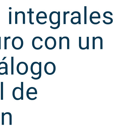
 integrales
ro con un
álogo
l de
en