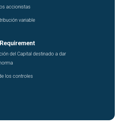
os accionistas
tribución variable
 Requirement
ción del Capital destinado a dar
 norma
de los controles