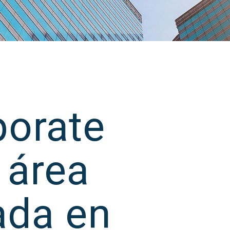
orate
 área
ada en