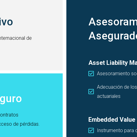
ivo
Asesoram
Asegurad
nternacional de
Asset Liability 
Asesoramiento sob
Adecuación de los
eguro
actuariales
contratos
Embedded Value
xceso de pérdidas.
Instrumento para c