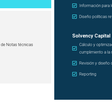
Información para l
Diseño políticas re
Solvency Capital
 de Notas técnicas
Cálculo y optimiza
cumplimiento a la
Revisión y diseño 
Reporting